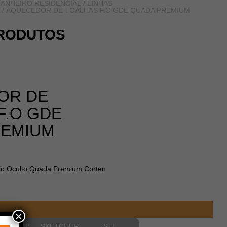
ANHEIRO RESIDENCIAL
/
LINHAS
/ AQUECEDOR DE TOALHAS F.O GDE QUADA PREMIUM
RODUTOS
OR DE
F.O GDE
REMIUM
io Oculto Quada Premium Corten
×
NSIONAIS
SKETCHUP
STL