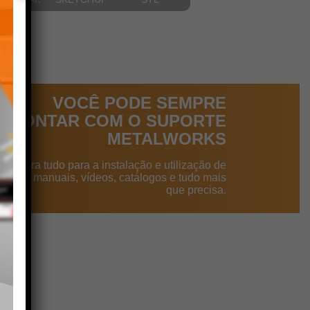
VOCÊ PODE SEMPRE
CONTAR COM O SUPORTE
METALWORKS
ncontra tudo para a instalação e utilização de
dutos: manuais, vídeos, catálogos e tudo mais
que precisa.