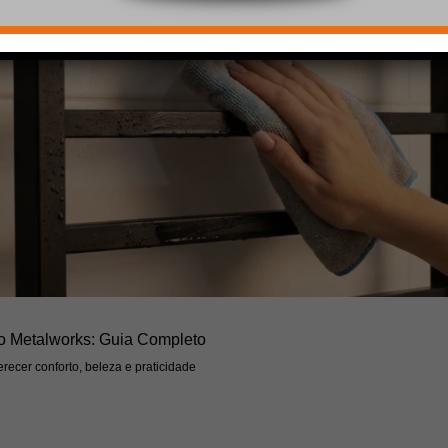
o Metalworks: Guia Completo
recer conforto, beleza e praticidade