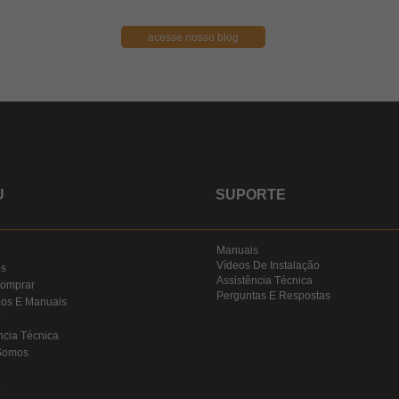
acesse nosso blog
U
SUPORTE
Manuais
Vídeos De Instalação
os
Assistência Técnica
omprar
Perguntas E Respostas
gos E Manuais
e
ncia Técnica
Somos
o