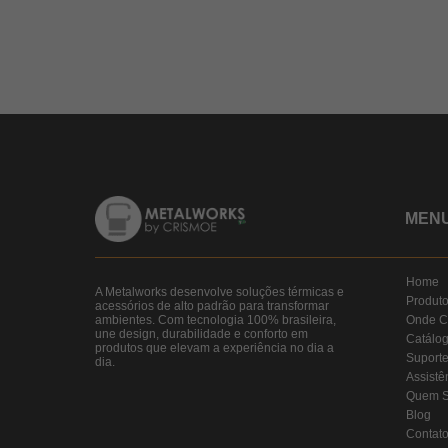
MEN
Home
A Metalworks desenvolve soluções térmicas e
Produt
acessórios de alto padrão para transformar
ambientes. Com tecnologia 100% brasileira,
Onde C
une design, durabilidade e conforto em
Catálo
produtos que elevam a experiência no dia a
Suport
dia.
Assistê
Quem 
Blog
Contat