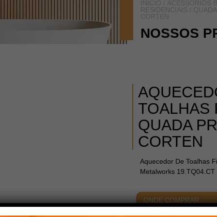
INÍCIO
/
ACESSÓRIOS B
RESIDENCIAIS
/
QUADA
CORTEN
NOSSOS P
AQUECED
TOALHAS 
QUADA P
CORTEN
Aquecedor De Toalhas F
Metalworks 19.TQ04.CT
ONDE COMPRAR
ACABAMENTOS
DIME