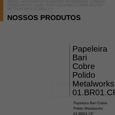
INÍCIO
/
ACESSÓRIOS BANHEIRO RESIDENCIAL
/
LINHAS
RESIDENCIAIS
/
BARI
/ PAPELEIRA BARI COBRE POLIDO
METALWORKS 01.BR01.CP
NOSSOS PRODUTOS
Papeleira
Bari
Cobre
Polido
Metalworks
01.BR01.C
Papeleira Bari Cobre
Polido Metalworks
01.BR01.CP