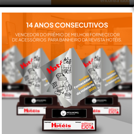
encontra tudo
para a
instalação e
utilização de
nossos
produtos:
manuais,
vídeos,
catálogos e
tudo mais que
precisa.
VEJA
TAMBÉM