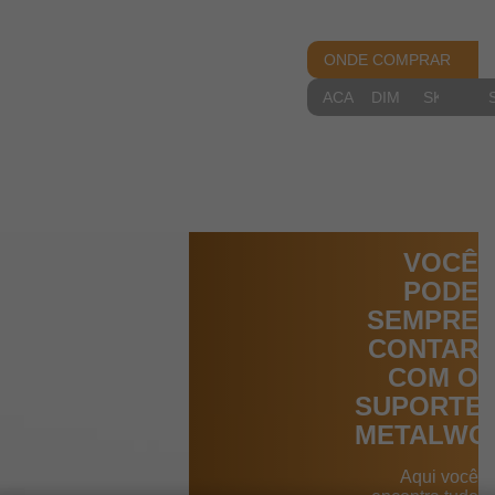
ONDE COMPRAR
ACABAMENTOS
DIMENSIONAIS
SKETCH
VOCÊ
PODE
SEMPRE
CONTAR
COM O
SUPORTE
METALWO
Aqui você