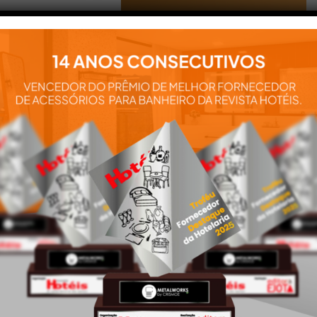
Aqui você
encontra tudo
para a
instalação e
utilização de
nossos
produtos:
manuais,
vídeos,
catálogos e
tudo mais que
precisa.
VEJA
TAMBÉM