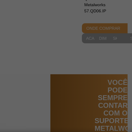
Metalworks
57.QD06.IP
ONDE COMPRAR
ACABAMENTOS
DIMENSIONAIS
SKETCH
VOCÊ
PODE
SEMPRE
CONTAR
COM O
SUPORTE
METALWO