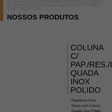
INÍCIO
/
ACESSÓRIOS BANHEIRO RESIDENCIAL
/
LINHAS
RESIDENCIAIS
/
QUADA
/ COLUNA C/ PAP./RES./LIXEIRA
QUADA INOX POLIDO
NOSSOS PRODUTOS
COLUNA
C/
PAP./RES./
QUADA
INOX
POLIDO
Papeleira Chão
Dupla com Lixeira
Quada Inox Polido