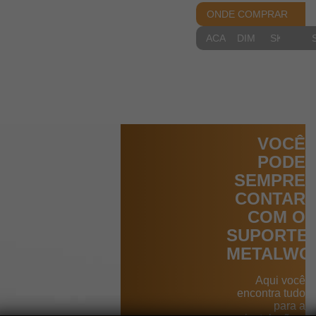
ONDE COMPRAR
ACABAMENTOS
DIMENSIONAIS
SKETCH
VOCÊ
PODE
SEMPRE
CONTAR
COM O
SUPORTE
METALWO
Aqui você
encontra tudo
para a