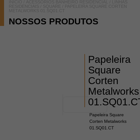
INÍCIO
/
ACESSÓRIOS BANHEIRO RESIDENCIAL
/
LINHAS
RESIDENCIAIS
/
SQUARE
/ PAPELEIRA SQUARE CORTEN
METALWORKS 01.SQ01.CT
NOSSOS PRODUTOS
Papeleira
Square
Corten
Metalworks
01.SQ01.C
Papeleira Square
Corten Metalworks
01.SQ01.CT