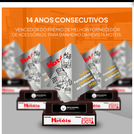
instalação e
utilização de
nossos
produtos:
manuais,
vídeos,
catálogos e
tudo mais que
precisa.
VEJA
TAMBÉM