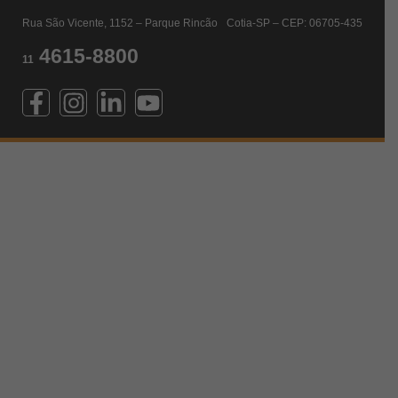
Rua São Vicente, 1152 – Parque Rincão Cotia-SP – CEP: 06705-435
4615-8800
11