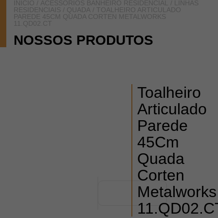
INÍCIO
/
ACESSÓRIOS BANHEIRO RESIDENCIAL
/
LINHAS
RESIDENCIAIS
/
QUADA
/ TOALHEIRO ARTICULADO
PAREDE 45CM QUADA CORTEN METALWORKS
11.QD02.CT
NOSSOS PRODUTOS
Toalheiro
Articulado
Parede
45Cm
Quada
Corten
Metalworks
11.QD02.C