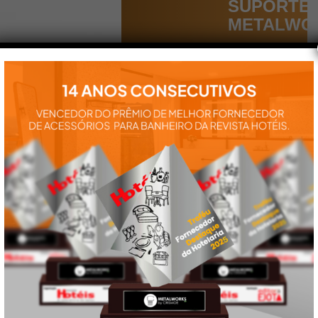
SUPORTE
METALWO
Aqui você
encontra tudo
para a
instalação e
utilização de
nossos
produtos:
manuais,
vídeos,
catálogos e
tudo mais que
precisa.
VEJA
TAMBÉM