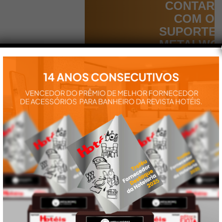
CONTAR
COM O
SUPORTE
METALWO
Aqui você
encontra tudo
para a
instalação e
utilização de
nossos
produtos:
manuais,
vídeos,
catálogos e
tudo mais que
precisa.
VEJA