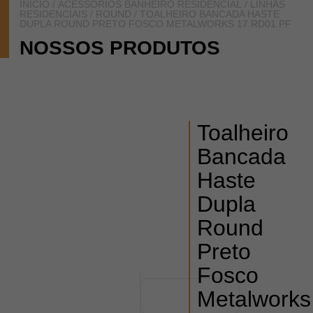
INÍCIO
/
ACESSÓRIOS BANHEIRO RESIDENCIAL
/
LINHAS
RESIDENCIAIS
/
ROUND
/ TOALHEIRO BANCADA HASTE
DUPLA ROUND PRETO FOSCO METALWORKS 17.RD01.PF
NOSSOS PRODUTOS
Toalheiro
Bancada
Haste
Dupla
Round
Preto
Fosco
Metalworks