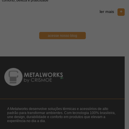
conforto, beleza e praticidade
e
+
ler mais
acesse nosso blog
A Metalworks desenvolve soluções térmicas e acessórios de alto
padrão para transformar ambientes. Com tecnologia 100% brasileira,
une design, durabilidade e conforto em produtos que elevam a
experiência no dia a dia.