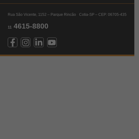
Rua São Vicente, 1152 – Parque Rincão Cotia-SP – CEP: 06705-435
4615-8800
11