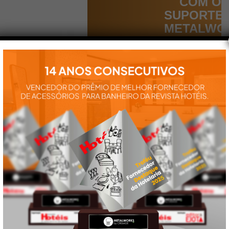
COM O
SUPORTE
METALWO
Aqui você
encontra tudo
para a
instalação e
utilização de
nossos
produtos:
manuais,
vídeos,
catálogos e
tudo mais que
precisa.
VEJA
TAMBÉM