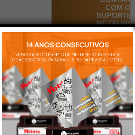
COM O
SUPORTE
METALWO
Aqui você
encontra tudo
para a
instalação e
utilização de
nossos
produtos:
manuais,
vídeos,
catálogos e
tudo mais que
precisa.
VEJA