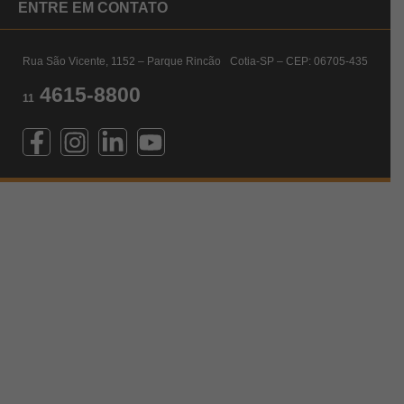
ENTRE EM CONTATO
Rua São Vicente, 1152 – Parque Rincão Cotia-SP – CEP: 06705-435
4615-8800
11