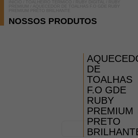
INÍCIO
/
TOALHEIRO TÉRMICO
/
RUBY DIGITAL / RUBY
PREMIUM
/ AQUECEDOR DE TOALHAS F.O GDE RUBY
PREMIUM PRETO BRILHANTE
NOSSOS PRODUTOS
AQUECED
DE
TOALHAS
F.O GDE
RUBY
PREMIUM
PRETO
BRILHANT