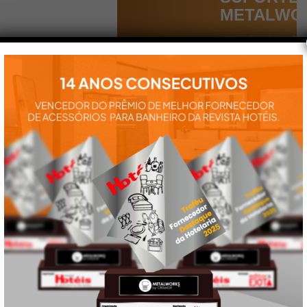
METALWO
Aqui você
encontra tudo
para a
instalação e
utilização de
nossos
produtos:
manuais,
vídeos,
catálogos e
tudo mais que
precisa.
VEJA
TAMBÉM