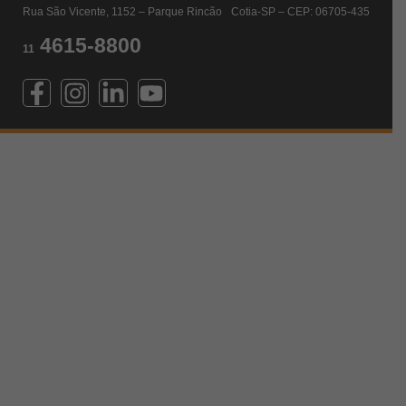
Rua São Vicente, 1152 – Parque Rincão Cotia-SP – CEP: 06705-435
4615-8800
11