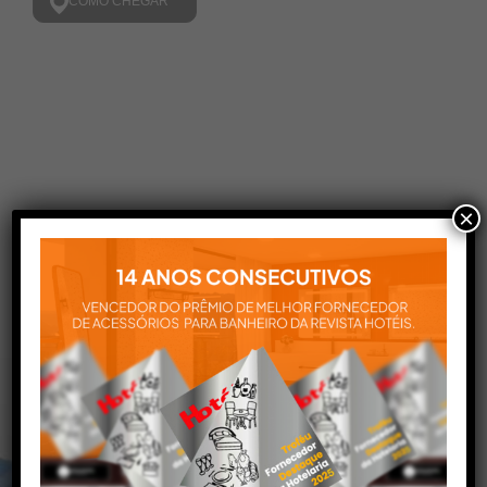
COMO CHEGAR
×
VOCÊ PODE
SEMPRE
CONTAR COM O
SUPORTE
METALWORKS
Aqui você encontra tudo para
a instalação e utilização de
nossos produtos: manuais,