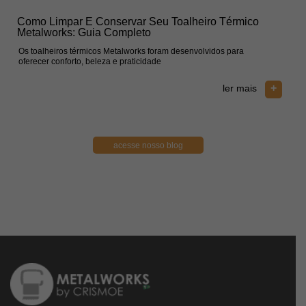
Como Limpar E Conservar Seu Toalheiro Térmico
Com
Metalworks: Guia Completo
No 
Os toalheiros térmicos Metalworks foram desenvolvidos para
Mante
oferecer conforto, beleza e praticidade
essen
+
ler mais
acesse nosso blog