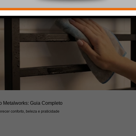
o Metalworks: Guia Completo
recer conforto, beleza e praticidade