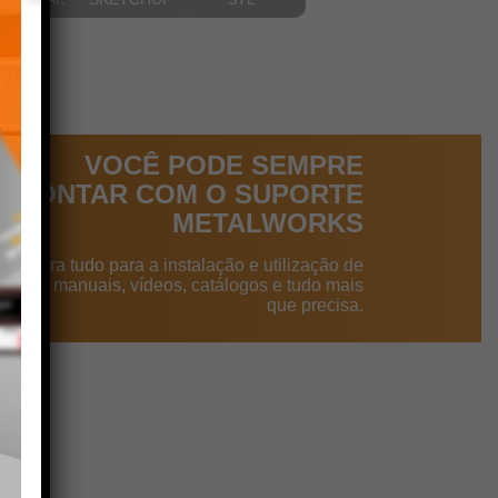
VOCÊ PODE SEMPRE
CONTAR COM O SUPORTE
METALWORKS
ncontra tudo para a instalação e utilização de
dutos: manuais, vídeos, catálogos e tudo mais
que precisa.