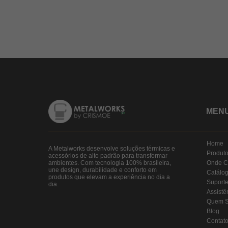
MEN
Home
A Metalworks desenvolve soluções térmicas e
Produt
acessórios de alto padrão para transformar
ambientes. Com tecnologia 100% brasileira,
Onde C
une design, durabilidade e conforto em
Catálo
produtos que elevam a experiência no dia a
Suport
dia.
Assistê
Quem 
Blog
Contat