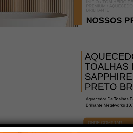
INÍCIO
/
TOALHEIRO T
PREMIUM
/ AQUECEDO
BRILHANTE
NOSSOS P
AQUECED
TOALHAS 
SAPPHIRE
PRETO BR
Aquecedor De Toalhas P
Brilhante Metalworks 19
ONDE COMPRAR
ACABAMENTOS
DIME