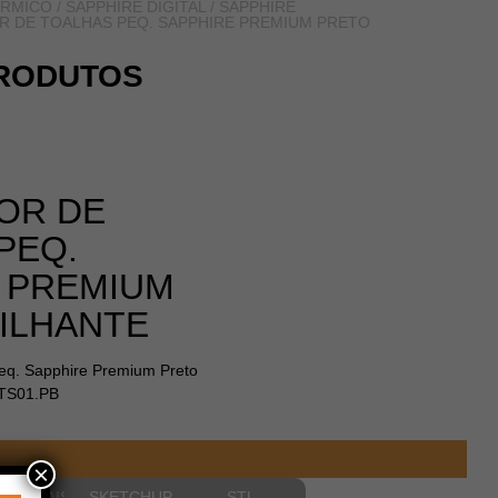
ÉRMICO
/
SAPPHIRE DIGITAL / SAPPHIRE
R DE TOALHAS PEQ. SAPPHIRE PREMIUM PRETO
RODUTOS
OR DE
PEQ.
 PREMIUM
ILHANTE
eq. Sapphire Premium Preto
.TS01.PB
×
NSIONAIS
SKETCHUP
STL