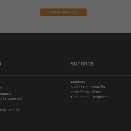
acesse nosso blog
U
SUPORTE
Manuais
Vídeos De Instalação
os
Assistência Técnica
omprar
Perguntas E Respostas
gos E Manuais
e
ncia Técnica
Somos
o