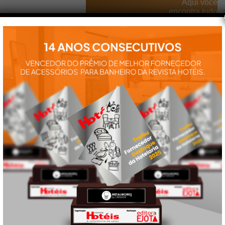
Aqui você
encontra tudo
para a
instalação e
utilização de
nossos
produtos:
manuais,
vídeos,
catálogos e
tudo mais que
precisa.
VEJA
TAMBÉM