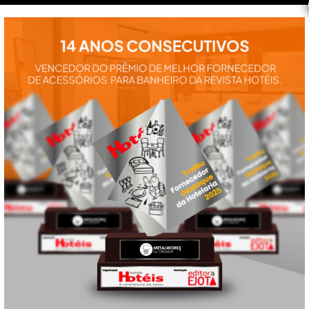
instalação e
utilização de
nossos
produtos:
manuais,
vídeos,
catálogos e
tudo mais que
precisa.
VEJA
TAMBÉM