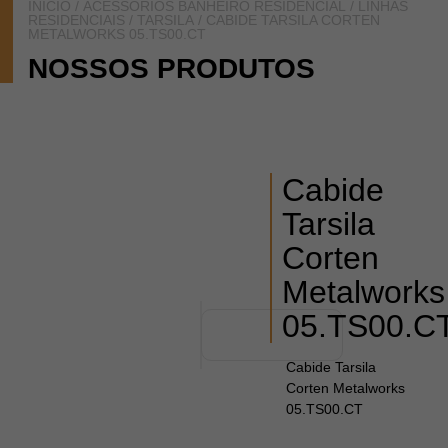
INÍCIO
/
ACESSÓRIOS BANHEIRO RESIDENCIAL
/
LINHAS
RESIDENCIAIS
/
TARSILA
/ CABIDE TARSILA CORTEN
METALWORKS 05.TS00.CT
NOSSOS PRODUTOS
Cabide
Tarsila
Corten
Metalworks
05.TS00.C
Cabide Tarsila
Corten Metalworks
05.TS00.CT