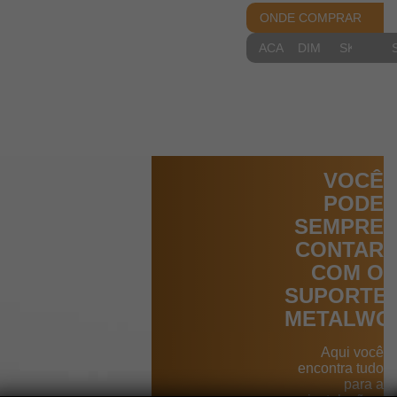
ONDE COMPRAR
ACABAMENTOS
DIMENSIONAIS
SKETCH
VOCÊ
PODE
SEMPRE
CONTAR
COM O
SUPORTE
METALWO
Aqui você
encontra tudo
para a