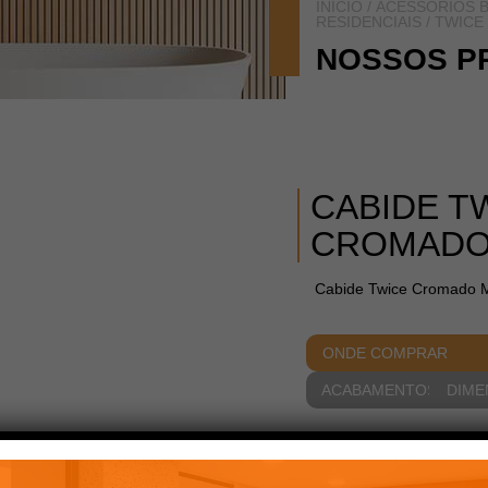
INÍCIO
/
ACESSÓRIOS B
RESIDENCIAIS
/
TWICE
NOSSOS P
CABIDE T
CROMAD
Cabide Twice Cromado 
ONDE COMPRAR
ACABAMENTOS
DIME