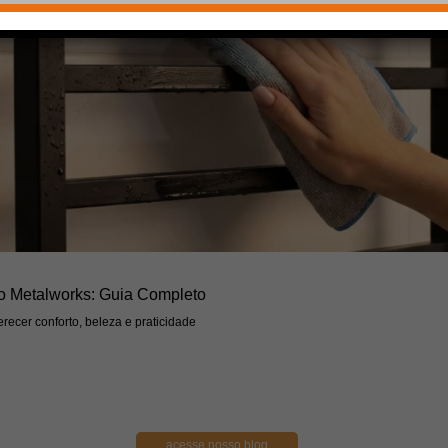
o Metalworks: Guia Completo
recer conforto, beleza e praticidade
acesse nosso blog