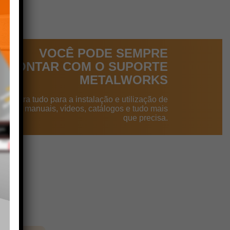
VOCÊ PODE SEMPRE
CONTAR COM O SUPORTE
METALWORKS
ncontra tudo para a instalação e utilização de
dutos: manuais, vídeos, catálogos e tudo mais
que precisa.