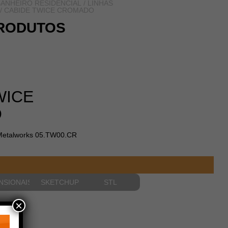
ANHEIRO RESIDENCIAL
/
LINHAS
/ CABIDE TWICE CROMADO
RODUTOS
WICE
O
Metalworks 05.TW00.CR
NSIONAIS
SKETCHUP
STL
×