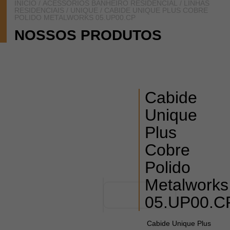
INÍCIO
/
ACESSÓRIOS BANHEIRO RESIDENCIAL
/
LINHAS
RESIDENCIAIS
/
UNIQUE
/ CABIDE UNIQUE PLUS COBRE
POLIDO METALWORKS 05.UP00.CP
NOSSOS PRODUTOS
Cabide
Unique
Plus
Cobre
Polido
Metalworks
05.UP00.C
Cabide Unique Plus