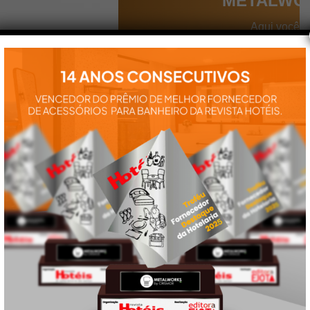
METALWO
Aqui você
encontra tudo
para a
instalação e
utilização de
nossos
produtos:
manuais,
vídeos,
catálogos e
tudo mais que
precisa.
VEJA
TAMBÉM