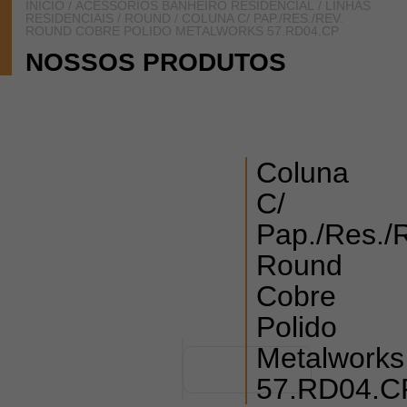
INÍCIO
/
ACESSÓRIOS BANHEIRO RESIDENCIAL
/
LINHAS
RESIDENCIAIS
/
ROUND
/ COLUNA C/ PAP./RES./REV.
ROUND COBRE POLIDO METALWORKS 57.RD04.CP
NOSSOS PRODUTOS
Coluna
C/
Pap./Res./
Round
Cobre
Polido
Metalworks
57.RD04.C