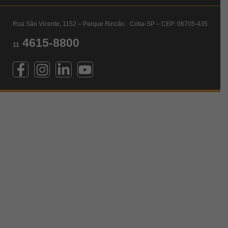
Rua São Vicente, 1152 – Parque Rincão Cotia-SP – CEP: 06705-435
4615-8800
11