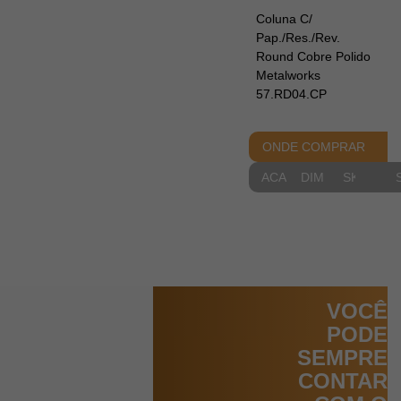
Coluna C/
Pap./Res./Rev.
Round Cobre Polido
Metalworks
57.RD04.CP
ONDE COMPRAR
ACABAMENTOS
DIMENSIONAIS
SKETCH
VOCÊ
PODE
SEMPRE
CONTAR