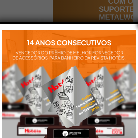
COM O
SUPORTE
METALWO
Aqui você
encontra tudo
para a
instalação e
utilização de
nossos
produtos:
manuais,
vídeos,
catálogos e
tudo mais que
precisa.
VEJA
TAMBÉM