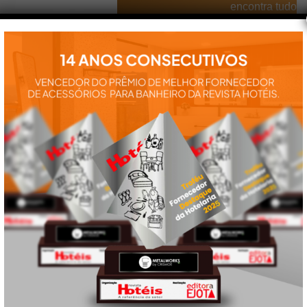
encontra tudo
para a
instalação e
utilização de
nossos
produtos:
manuais,
vídeos,
catálogos e
tudo mais que
precisa.
VEJA
TAMBÉM