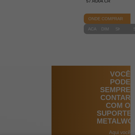
57.RD04.CR
ONDE COMPRAR
ACABAMENTOS
DIMENSIONAIS
SKETCH
VOCÊ
PODE
SEMPRE
CONTAR
COM O
SUPORTE
METALWO
Aqui você