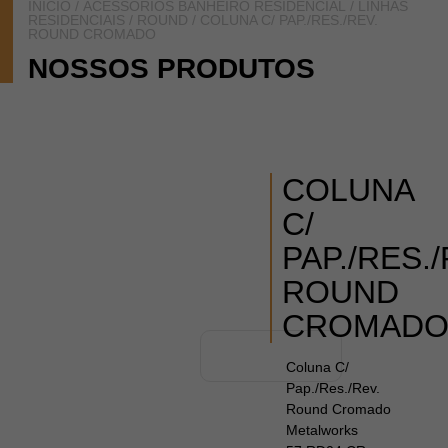
INÍCIO
/
ACESSÓRIOS BANHEIRO RESIDENCIAL
/
LINHAS
RESIDENCIAIS
/
ROUND
/ COLUNA C/ PAP./RES./REV.
ROUND CROMADO
NOSSOS PRODUTOS
COLUNA
C/
PAP./RES./
ROUND
CROMAD
Coluna C/
Pap./Res./Rev.
Round Cromado
Metalworks