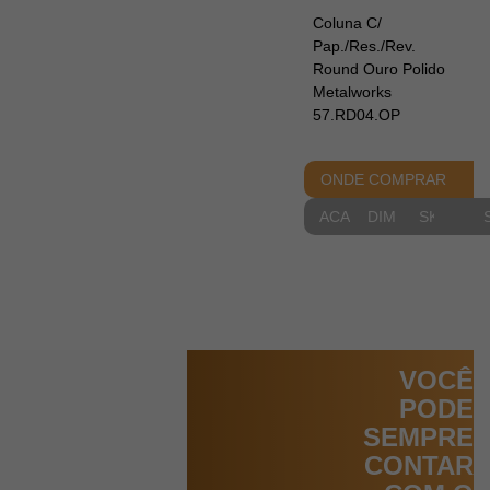
Coluna C/
Pap./Res./Rev.
Round Ouro Polido
Metalworks
57.RD04.OP
ONDE COMPRAR
ACABAMENTOS
DIMENSIONAIS
SKETCH
VOCÊ
PODE
SEMPRE
CONTAR