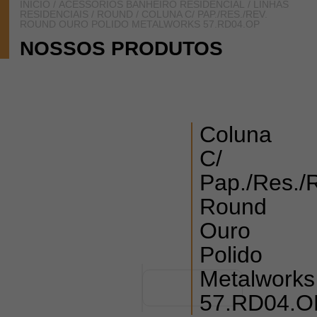
INÍCIO
/
ACESSÓRIOS BANHEIRO RESIDENCIAL
/
LINHAS
RESIDENCIAIS
/
ROUND
/ COLUNA C/ PAP./RES./REV.
ROUND OURO POLIDO METALWORKS 57.RD04.OP
NOSSOS PRODUTOS
Coluna
C/
Pap./Res./
Round
Ouro
Polido
Metalworks
57.RD04.O