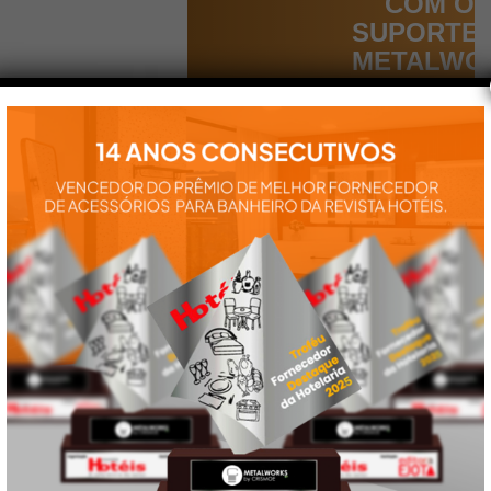
COM O
SUPORTE
METALWO
Aqui você
encontra tudo
para a
instalação e
utilização de
nossos
produtos:
manuais,
vídeos,
catálogos e
tudo mais que
precisa.
VEJA
TAMBÉM