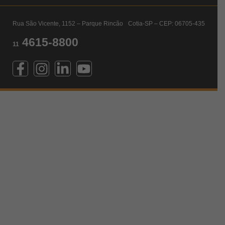
Rua São Vicente, 1152 – Parque Rincão Cotia-SP – CEP: 06705-435
4615-8800
11