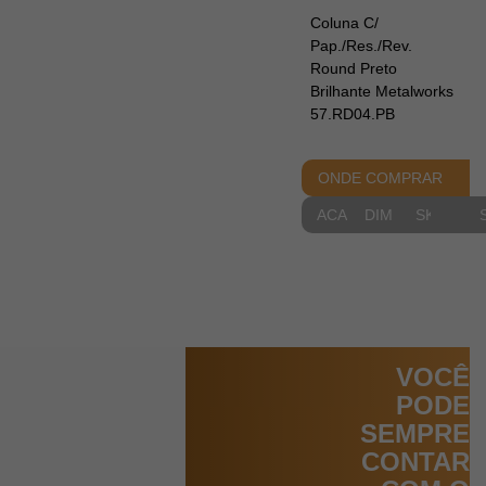
Coluna C/
Pap./Res./Rev.
Round Preto
Brilhante Metalworks
57.RD04.PB
ONDE COMPRAR
ACABAMENTOS
DIMENSIONAIS
SKETCH
VOCÊ
PODE
SEMPRE
CONTAR