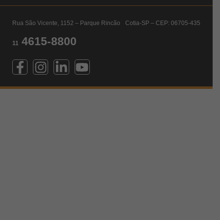
Rua São Vicente, 1152 – Parque Rincão Cotia-SP – CEP: 06705-435
4615-8800
11