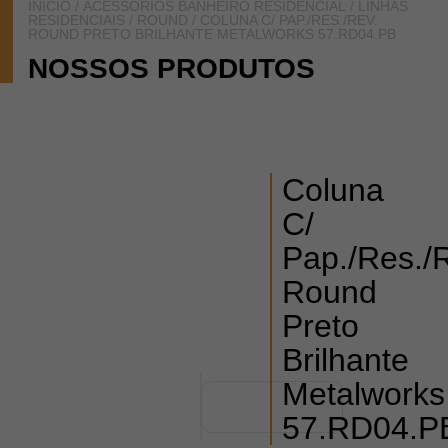
INÍCIO
/
ACESSÓRIOS BANHEIRO RESIDENCIAL
/
LINHAS
RESIDENCIAIS
/
ROUND
/ COLUNA C/ PAP./RES./REV.
ROUND PRETO BRILHANTE METALWORKS 57.RD04.PB
NOSSOS PRODUTOS
Coluna
C/
Pap./Res./
Round
Preto
Brilhante
Metalworks
57.RD04.P