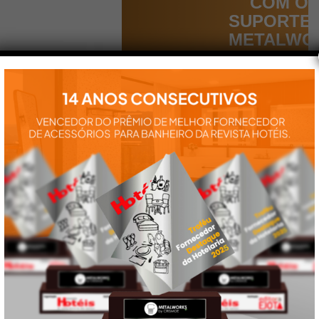
COM O
SUPORTE
METALWO
Aqui você
encontra tudo
para a
instalação e
utilização de
nossos
produtos:
manuais,
vídeos,
catálogos e
tudo mais que
precisa.
VEJA
TAMBÉM