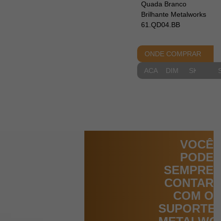
Quada Branco
Brilhante Metalworks
61.QD04.BB
ONDE COMPRAR
ACABAMENTOS
DIMENSIONAIS
SKETCH
VOCÊ
PODE
SEMPRE
CONTAR
COM O
SUPORTE