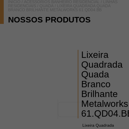
INÍCIO
/
ACESSÓRIOS BANHEIRO RESIDENCIAL
/
LINHAS
RESIDENCIAIS
/
QUADA
/ LIXEIRA QUADRADA QUADA
BRANCO BRILHANTE METALWORKS 61.QD04.BB
NOSSOS PRODUTOS
Lixeira
Quadrada
Quada
Branco
Brilhante
Metalworks
61.QD04.B
Lixeira Quadrada