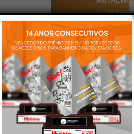
METALWO
Aqui você
encontra tudo
para a
instalação e
utilização de
nossos
produtos:
manuais,
vídeos,
catálogos e
tudo mais que
precisa.
VEJA
TAMBÉM