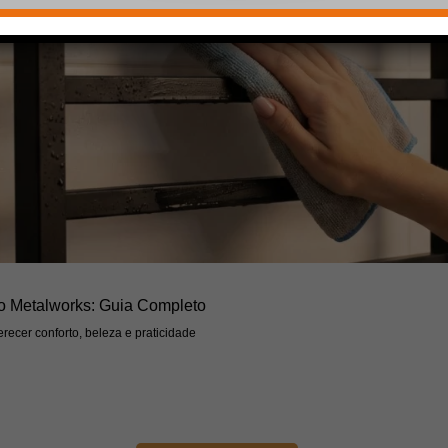
o Metalworks: Guia Completo
recer conforto, beleza e praticidade