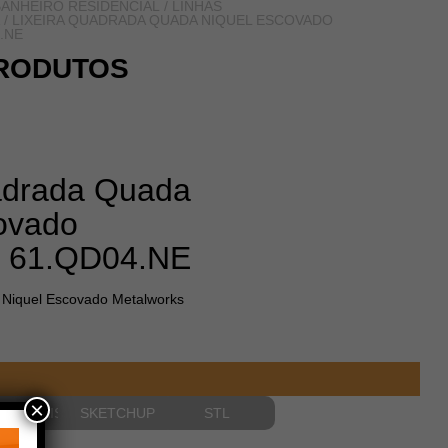
ANHEIRO RESIDENCIAL
/
LINHAS
/ LIXEIRA QUADRADA QUADA NIQUEL ESCOVADO
.NE
RODUTOS
adrada Quada
ovado
s 61.QD04.NE
 Niquel Escovado Metalworks
×
NSIONAIS
SKETCHUP
STL