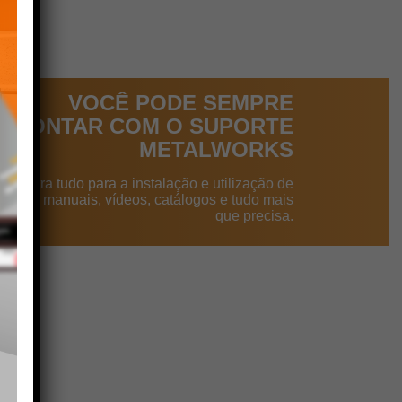
VOCÊ PODE SEMPRE
CONTAR COM O SUPORTE
METALWORKS
ncontra tudo para a instalação e utilização de
dutos: manuais, vídeos, catálogos e tudo mais
que precisa.