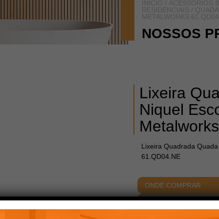
INÍCIO
/
ACESSÓRIOS B
RESIDENCIAIS
/
QUADA
METALWORKS 61.QD04
NOSSOS P
Lixeira Qu
Niquel Esc
Metalwork
Lixeira Quadrada Quada
61.QD04.NE
ONDE COMPRAR
ACABAMENTOS
DIME