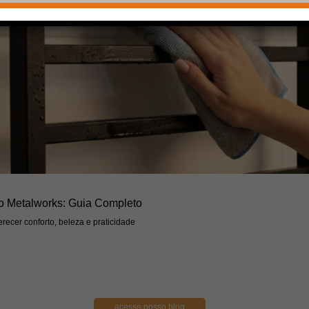
o Metalworks: Guia Completo
recer conforto, beleza e praticidade
acesse nosso blog