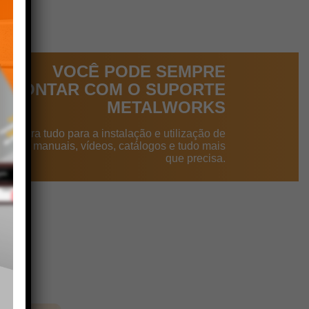
VOCÊ PODE SEMPRE
CONTAR COM O SUPORTE
METALWORKS
ncontra tudo para a instalação e utilização de
dutos: manuais, vídeos, catálogos e tudo mais
que precisa.