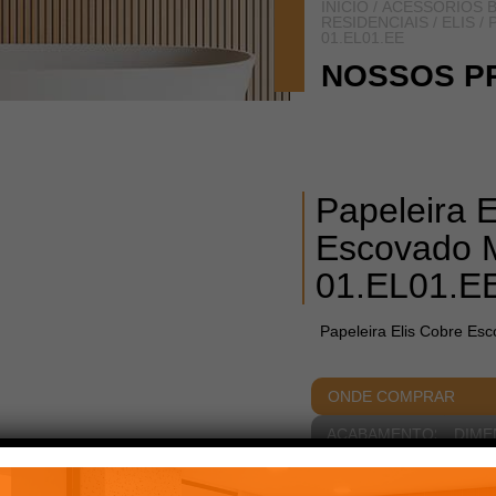
INÍCIO
/
ACESSÓRIOS B
RESIDENCIAIS
/
ELIS
/ 
01.EL01.EE
NOSSOS P
Papeleira E
Escovado 
01.EL01.E
Papeleira Elis Cobre Es
ONDE COMPRAR
ACABAMENTOS
DIME