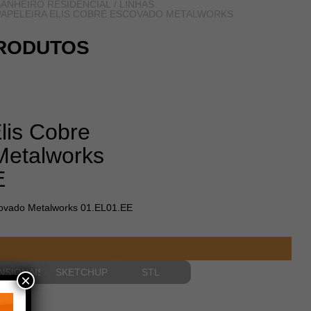
ANHEIRO RESIDENCIAL
/
LINHAS
PAPELEIRA ELIS COBRE ESCOVADO METALWORKS
RODUTOS
lis Cobre
Metalworks
E
covado Metalworks 01.EL01.EE
NSIONAIS
SKETCHUP
STL
×