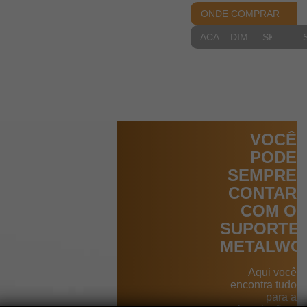
ONDE COMPRAR
ACABAMENTOS
DIMENSIONAIS
SKETCH
VOCÊ
PODE
SEMPRE
CONTAR
COM O
SUPORTE
METALWO
Aqui você
encontra tudo
para a