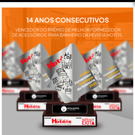
instalação e
utilização de
nossos
produtos:
manuais,
vídeos,
catálogos e
tudo mais que
precisa.
VEJA
TAMBÉM