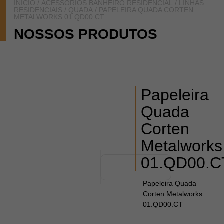
INÍCIO
/
ACESSÓRIOS BANHEIRO RESIDENCIAL
/
LINHAS
RESIDENCIAIS
/
QUADA
/ PAPELEIRA QUADA CORTEN
METALWORKS 01.QD00.CT
NOSSOS PRODUTOS
Papeleira
Quada
Corten
Metalworks
01.QD00.C
Papeleira Quada
Corten Metalworks
01.QD00.CT