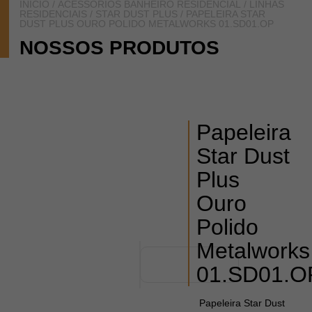
INÍCIO
/
ACESSÓRIOS BANHEIRO RESIDENCIAL
/
LINHAS
RESIDENCIAIS
/
STAR DUST PLUS
/ PAPELEIRA STAR
DUST PLUS OURO POLIDO METALWORKS 01.SD01.OP
NOSSOS PRODUTOS
Papeleira
Star Dust
Plus
Ouro
Polido
Metalworks
01.SD01.O
Papeleira Star Dust