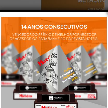
METALWO
Aqui você
encontra tudo
para a
instalação e
utilização de
nossos
produtos:
manuais,
vídeos,
catálogos e
tudo mais que
precisa.
VEJA
TAMBÉM