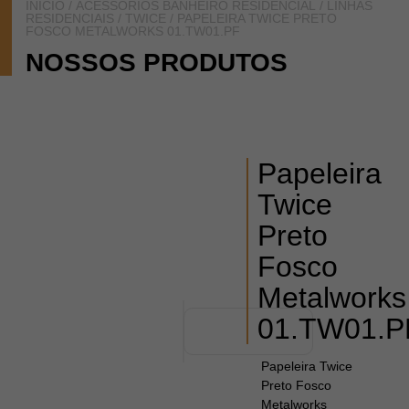
INÍCIO
/
ACESSÓRIOS BANHEIRO RESIDENCIAL
/
LINHAS
RESIDENCIAIS
/
TWICE
/ PAPELEIRA TWICE PRETO
FOSCO METALWORKS 01.TW01.PF
NOSSOS PRODUTOS
Papeleira
Twice
Preto
Fosco
Metalworks
01.TW01.P
Papeleira Twice
Preto Fosco
Metalworks