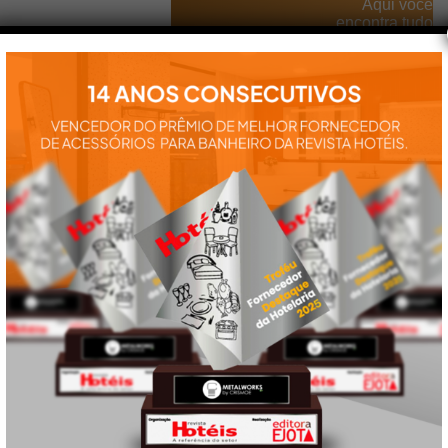
Aqui você
encontra tudo
para a
instalação e
utilização de
nossos
produtos:
manuais,
vídeos,
catálogos e
tudo mais que
precisa.
VEJA
TAMBÉM