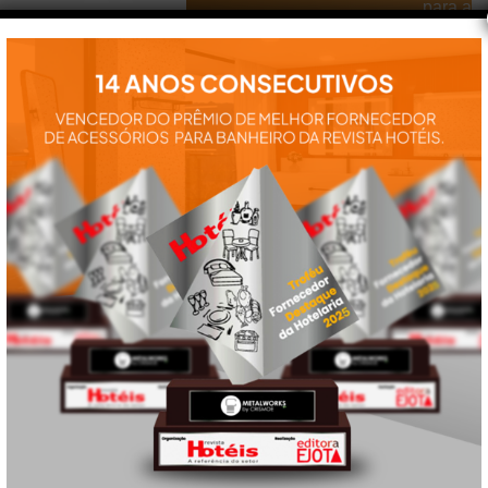
para a
instalação e
utilização de
nossos
produtos:
manuais,
vídeos,
catálogos e
tudo mais que
precisa.
VEJA
TAMBÉM