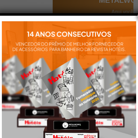
METALWO
Aqui você
encontra tudo
para a
instalação e
utilização de
nossos
produtos:
manuais,
vídeos,
catálogos e
tudo mais que
precisa.
VEJA
TAMBÉM