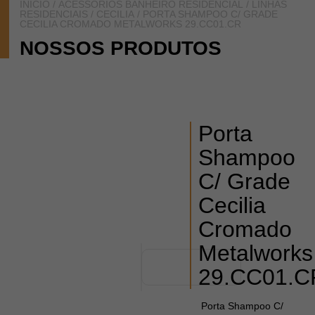
INÍCIO
/
ACESSÓRIOS BANHEIRO RESIDENCIAL
/
LINHAS
RESIDENCIAIS
/
CECILIA
/ PORTA SHAMPOO C/ GRADE
CECILIA CROMADO METALWORKS 29.CC01.CR
NOSSOS PRODUTOS
Porta
Shampoo
C/ Grade
Cecilia
Cromado
Metalworks
29.CC01.C
Porta Shampoo C/