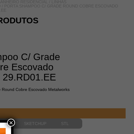
ANHEIRO RESIDENCIAL
/
LINHAS
D
/ PORTA SHAMPOO C/ GRADE ROUND COBRE ESCOVADO
.EE
RODUTOS
mpoo C/ Grade
re Escovado
s 29.RD01.EE
e Round Cobre Escovado Metalworks
×
NSIONAIS
SKETCHUP
STL