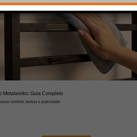
o Metalworks: Guia Completo
recer conforto, beleza e praticidade