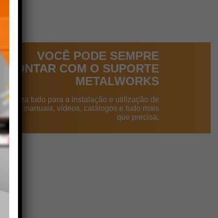
VOCÊ PODE SEMPRE
CONTAR COM O SUPORTE
METALWORKS
ncontra tudo para a instalação e utilização de
dutos: manuais, vídeos, catálogos e tudo mais
que precisa.