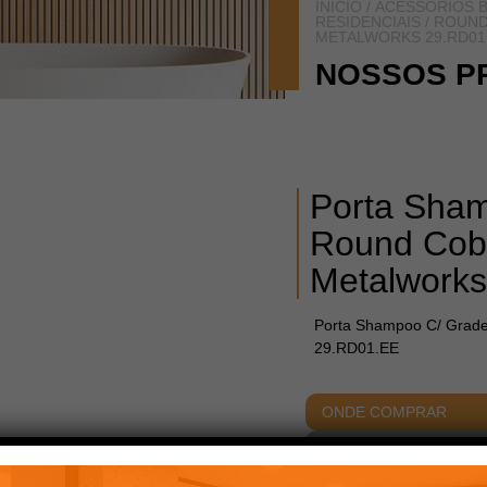
INÍCIO
/
ACESSÓRIOS B
RESIDENCIAIS
/
ROUN
METALWORKS 29.RD01
NOSSOS P
Porta Sha
Round Cob
Metalwork
Porta Shampoo C/ Grad
29.RD01.EE
ONDE COMPRAR
ACABAMENTOS
DIME