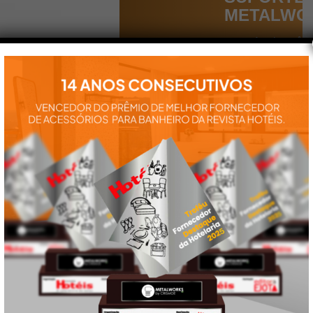
METALWO
Aqui você
encontra tudo
para a
instalação e
utilização de
nossos
produtos:
manuais,
vídeos,
catálogos e
tudo mais que
precisa.
VEJA
TAMBÉM