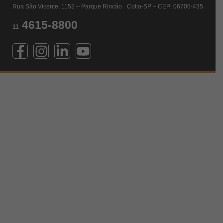
Rua São Vicente, 1152 – Parque Rincão Cotia-SP – CEP: 06705-435
4615-8800
11