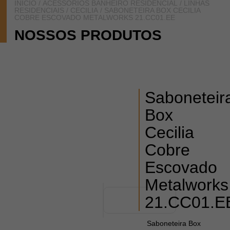
INÍCIO
/
ACESSÓRIOS BANHEIRO RESIDENCIAL
/
LINHAS
RESIDENCIAIS
/
CECILIA
/ SABONETEIRA BOX CECILIA
COBRE ESCOVADO METALWORKS 21.CC01.EE
NOSSOS PRODUTOS
Saboneteir
Box
Cecilia
Cobre
Escovado
Metalworks
21.CC01.E
Saboneteira Box