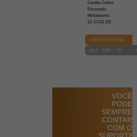
Cecilia Cobre
Escovado
Metalworks
21.CC01.EE
ONDE COMPRAR
ACABAMENTOS
DIMENSIONAIS
SKETCH
VOCÊ
PODE
SEMPRE
CONTAR
COM O
SUPORTE