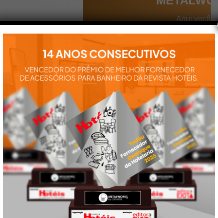
METALWO
Aqui você
encontra tudo
para a
instalação e
utilização de
nossos
produtos:
manuais,
vídeos,
catálogos e
tudo mais que
precisa.
VEJA
TAMBÉM