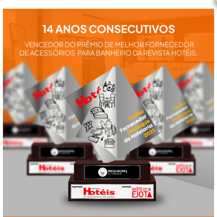
utilização de
nossos
produtos:
manuais,
vídeos,
catálogos e
tudo mais que
precisa.
VEJA
TAMBÉM