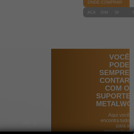
ONDE COMPRAR
ACABAMENTOS
DIMENSIONAIS
SKETCH
VOCÊ
PODE
SEMPRE
CONTAR
COM O
SUPORTE
METALWO
Aqui você
encontra tudo
para a
instalação e