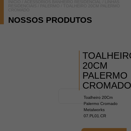
INÍCIO
/
ACESSÓRIOS BANHEIRO RESIDENCIAL
/
LINHAS
RESIDENCIAIS
/
PALERMO
/ TOALHEIRO 20CM PALERMO
CROMADO
NOSSOS PRODUTOS
TOALHEIR
20CM
PALERMO
CROMAD
Toalheiro 20Cm
Palermo Cromado
Metalworks
07.PL01.CR