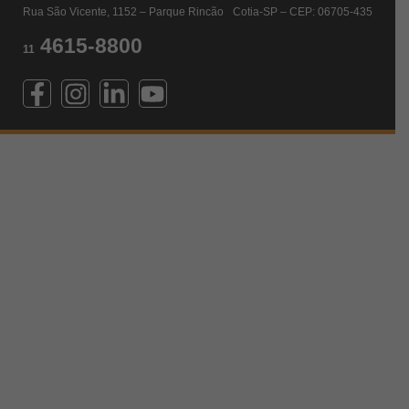
Rua São Vicente, 1152 – Parque Rincão Cotia-SP – CEP: 06705-435
4615-8800
11