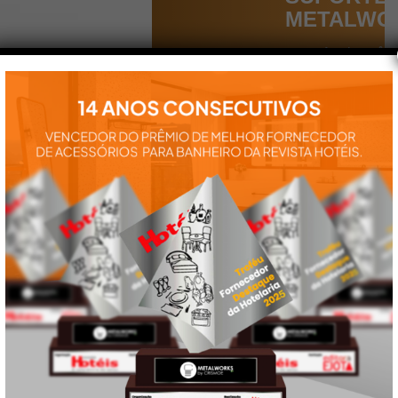
METALWO
Aqui você
encontra tudo
para a
instalação e
utilização de
nossos
produtos:
manuais,
vídeos,
catálogos e
tudo mais que
precisa.
VEJA
TAMBÉM