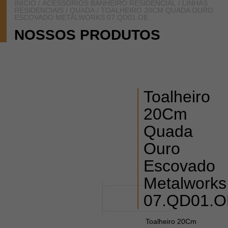
INÍCIO
/
ACESSÓRIOS BANHEIRO RESIDENCIAL
/
LINHAS
RESIDENCIAIS
/
QUADA
/ TOALHEIRO 20CM QUADA OURO
ESCOVADO METALWORKS 07.QD01.OE
NOSSOS PRODUTOS
Toalheiro
20Cm
Quada
Ouro
Escovado
Metalworks
07.QD01.O
Toalheiro 20Cm