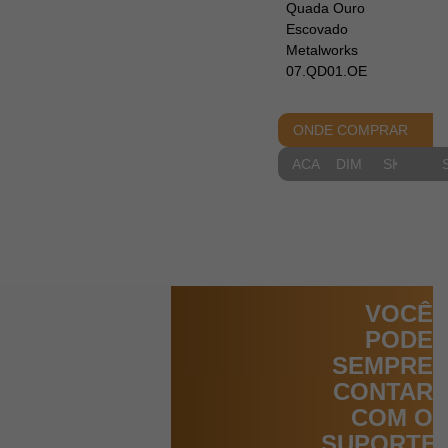
Quada Ouro
Escovado
Metalworks
07.QD01.OE
ONDE COMPRAR
ACABAMENTOS
DIMENSIONAIS
SKETCH
VOCÊ
PODE
SEMPRE
CONTAR
COM O
SUPORTE