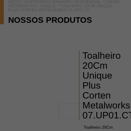
INÍCIO
/
ACESSÓRIOS BANHEIRO RESIDENCIAL
/
LINHAS
RESIDENCIAIS
/
UNIQUE
/ TOALHEIRO 20CM UNIQUE
PLUS CORTEN METALWORKS 07.UP01.CT
NOSSOS PRODUTOS
Toalheiro
20Cm
Unique
Plus
Corten
Metalworks
07.UP01.C
Toalheiro 20Cm