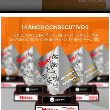
METALWO
Aqui você
encontra tudo
para a
instalação e
utilização de
nossos
produtos:
manuais,
vídeos,
catálogos e
tudo mais que
precisa.
VEJA
TAMBÉM