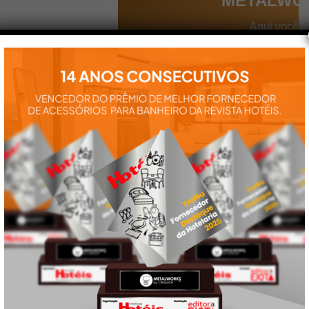
METALWO
Aqui você
encontra tudo
para a
instalação e
utilização de
nossos
produtos:
manuais,
vídeos,
catálogos e
tudo mais que
precisa.
VEJA
TAMBÉM