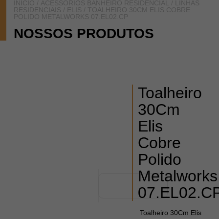
INÍCIO
/
ACESSÓRIOS BANHEIRO RESIDENCIAL
/
LINHAS
RESIDENCIAIS
/
ELIS
/ TOALHEIRO 30CM ELIS COBRE
POLIDO METALWORKS 07.EL02.CP
NOSSOS PRODUTOS
Toalheiro
30Cm
Elis
Cobre
Polido
Metalworks
07.EL02.C
Toalheiro 30Cm Elis