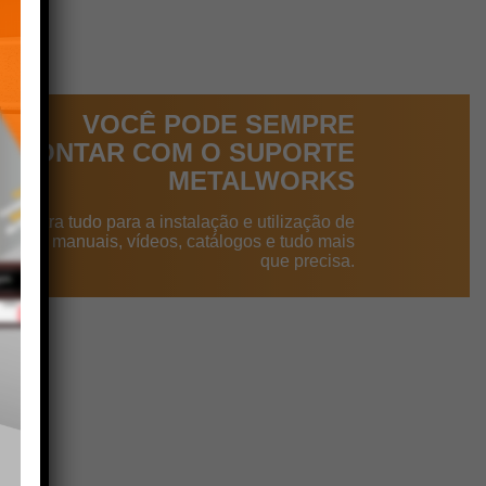
VOCÊ PODE SEMPRE
CONTAR COM O SUPORTE
METALWORKS
ncontra tudo para a instalação e utilização de
dutos: manuais, vídeos, catálogos e tudo mais
que precisa.