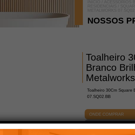
INÍCIO
/
ACESSÓRIOS B
RESIDENCIAIS
/
SQUAR
METALWORKS 07.SQ02
NOSSOS P
Toalheiro 
Branco Bri
Metalwork
Toalheiro 30Cm Square B
07.SQ02.BB
ONDE COMPRAR
ACABAMENTOS
DIME