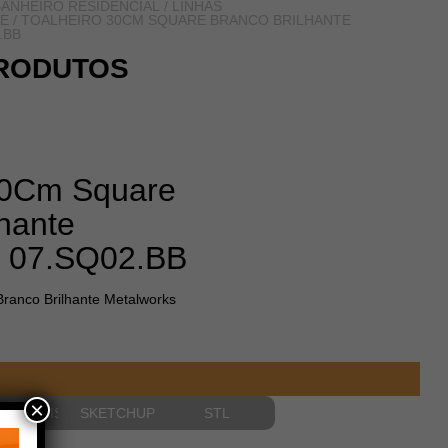
ANHEIRO RESIDENCIAL
/
LINHAS
E
/ TOALHEIRO 30CM SQUARE BRANCO BRILHANTE
.BB
RODUTOS
30Cm Square
lhante
s 07.SQ02.BB
ranco Brilhante Metalworks
×
NSIONAIS
SKETCHUP
STL