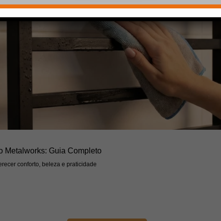
o Metalworks: Guia Completo
recer conforto, beleza e praticidade