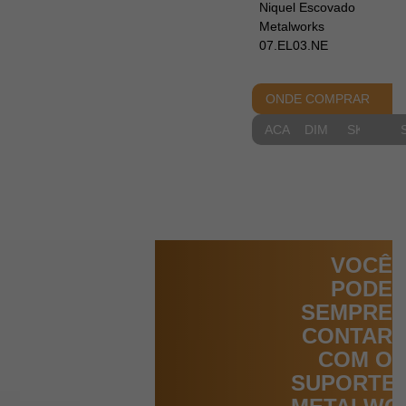
Niquel Escovado
Metalworks
07.EL03.NE
ONDE COMPRAR
ACABAMENTOS
DIMENSIONAIS
SKETCH
VOCÊ
PODE
SEMPRE
CONTAR
COM O
SUPORTE