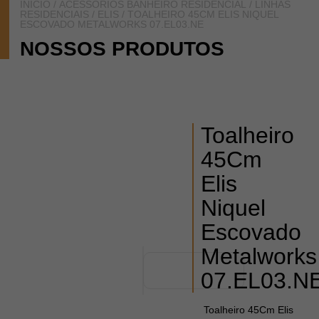
INÍCIO
/
ACESSÓRIOS BANHEIRO RESIDENCIAL
/
LINHAS
RESIDENCIAIS
/
ELIS
/ TOALHEIRO 45CM ELIS NIQUEL
ESCOVADO METALWORKS 07.EL03.NE
NOSSOS PRODUTOS
Toalheiro
45Cm
Elis
Niquel
Escovado
Metalworks
07.EL03.N
Toalheiro 45Cm Elis