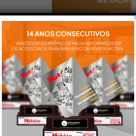
METALWO
Aqui você
encontra tudo
para a
instalação e
utilização de
nossos
produtos:
manuais,
vídeos,
catálogos e
tudo mais que
precisa.
VEJA
TAMBÉM