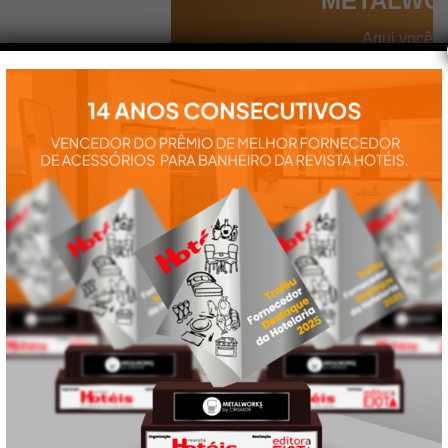
METALWO
Aqui você
encontra tudo
para a
instalação e
utilização de
nossos
produtos:
manuais,
vídeos,
catálogos e
tudo mais que
precisa.
VEJA
TAMBÉM