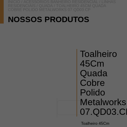
INÍCIO
/
ACESSÓRIOS BANHEIRO RESIDENCIAL
/
LINHAS
RESIDENCIAIS
/
QUADA
/ TOALHEIRO 45CM QUADA
COBRE POLIDO METALWORKS 07.QD03.CP
NOSSOS PRODUTOS
Toalheiro
45Cm
Quada
Cobre
Polido
Metalworks
07.QD03.C
Toalheiro 45Cm