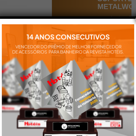
METALWO
Aqui você
encontra tudo
para a
instalação e
utilização de
nossos
produtos:
manuais,
vídeos,
catálogos e
tudo mais que
precisa.
VEJA
TAMBÉM