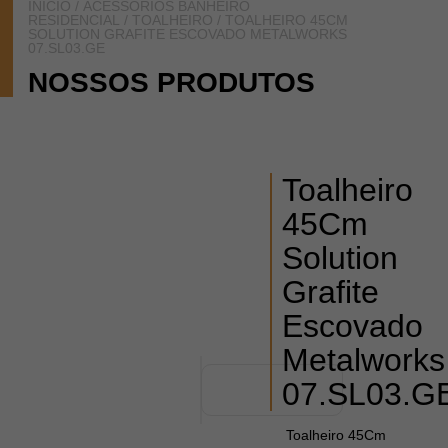
INÍCIO
/
ACESSÓRIOS BANHEIRO
RESIDENCIAL
/
TOALHEIRO
/ TOALHEIRO 45CM
SOLUTION GRAFITE ESCOVADO METALWORKS
07.SL03.GE
NOSSOS PRODUTOS
Toalheiro
45Cm
Solution
Grafite
Escovado
Metalworks
07.SL03.G
Toalheiro 45Cm