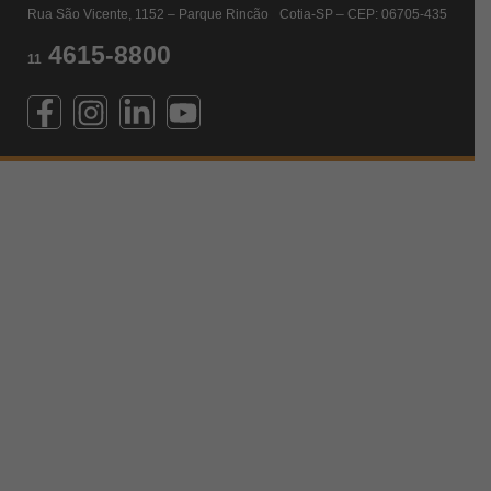
Rua São Vicente, 1152 – Parque Rincão Cotia-SP – CEP: 06705-435
4615-8800
11