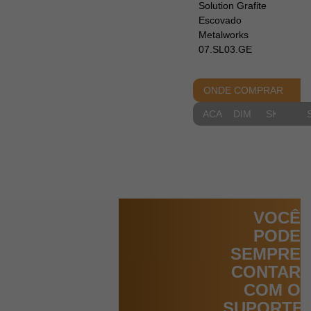
Solution Grafite
Escovado
Metalworks
07.SL03.GE
ONDE COMPRAR
ACABAMENTOS
DIMENSIONAIS
SKETCH
VOCÊ
PODE
SEMPRE
CONTAR
COM O
SUPORTE