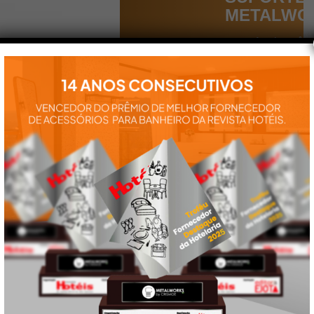
METALWO
Aqui você
encontra tudo
para a
instalação e
utilização de
nossos
produtos:
manuais,
vídeos,
catálogos e
tudo mais que
precisa.
VEJA
TAMBÉM