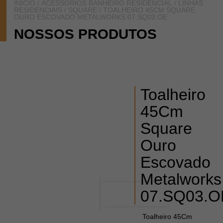
INÍCIO
/
ACESSÓRIOS BANHEIRO RESIDENCIAL
/
LINHAS
RESIDENCIAIS
/
SQUARE
/ TOALHEIRO 45CM SQUARE
OURO ESCOVADO METALWORKS 07.SQ03.OE
NOSSOS PRODUTOS
Toalheiro
45Cm
Square
Ouro
Escovado
Metalworks
07.SQ03.O
Toalheiro 45Cm