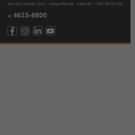
Rua São Vicente, 1152 – Parque Rincão Cotia-SP – CEP: 06705-435
4615-8800
11