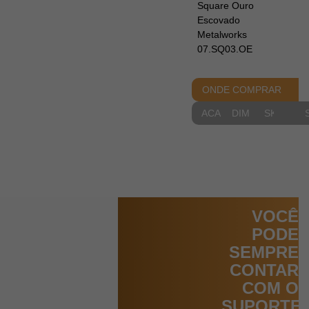
Square Ouro
Escovado
Metalworks
07.SQ03.OE
ONDE COMPRAR
ACABAMENTOS
DIMENSIONAIS
SKETCH
VOCÊ
PODE
SEMPRE
CONTAR
COM O
SUPORTE