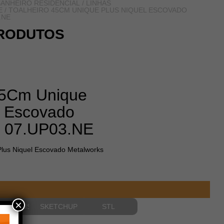
ANHEIRO RESIDENCIAL
/
LINHAS
E
/ TOALHEIRO 45CM UNIQUE PLUS NIQUEL ESCOVADO
.NE
RODUTOS
45Cm Unique
l Escovado
s 07.UP03.NE
Plus Niquel Escovado Metalworks
×
NSIONAIS
SKETCHUP
STL