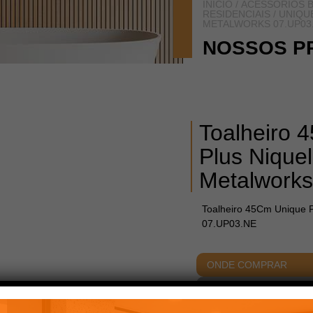
INÍCIO
/
ACESSÓRIOS B
RESIDENCIAIS
/
UNIQU
METALWORKS 07.UP03
NOSSOS P
Toalheiro 
Plus Nique
Metalwork
Toalheiro 45Cm Unique 
07.UP03.NE
ONDE COMPRAR
ACABAMENTOS
DIME