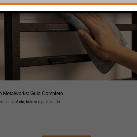
o Metalworks: Guia Completo
recer conforto, beleza e praticidade