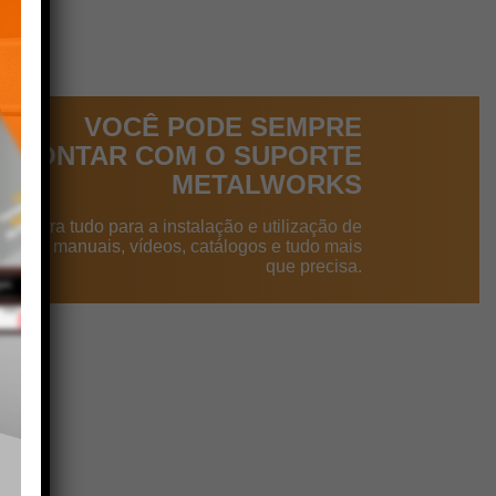
VOCÊ PODE SEMPRE
CONTAR COM O SUPORTE
METALWORKS
ncontra tudo para a instalação e utilização de
dutos: manuais, vídeos, catálogos e tudo mais
que precisa.