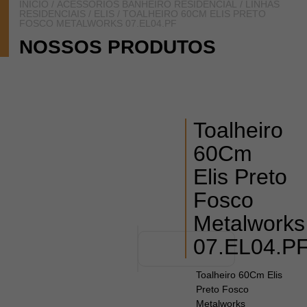
INÍCIO
/
ACESSÓRIOS BANHEIRO RESIDENCIAL
/
LINHAS
RESIDENCIAIS
/
ELIS
/ TOALHEIRO 60CM ELIS PRETO
FOSCO METALWORKS 07.EL04.PF
NOSSOS PRODUTOS
Toalheiro
60Cm
Elis Preto
Fosco
Metalworks
07.EL04.P
Toalheiro 60Cm Elis
Preto Fosco
Metalworks