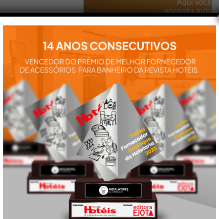
Aqui você
encontra tudo
para a
instalação e
utilização de
nossos
produtos:
manuais,
vídeos,
catálogos e
tudo mais que
precisa.
VEJA
TAMBÉM