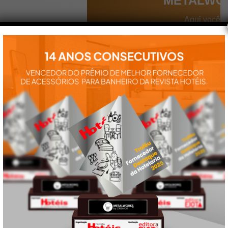
METALWO
Aqui você
encontra tudo
para a
instalação e
utilização de
nossos
produtos:
manuais,
vídeos,
catálogos e
tudo mais que
precisa.
VEJA
TAMBÉM