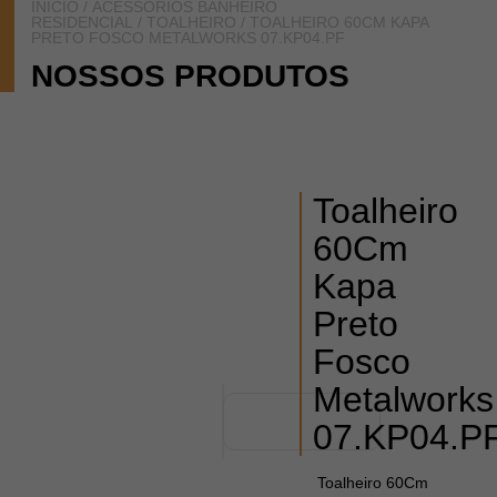
INÍCIO
/
ACESSÓRIOS BANHEIRO
RESIDENCIAL
/
TOALHEIRO
/ TOALHEIRO 60CM KAPA
PRETO FOSCO METALWORKS 07.KP04.PF
NOSSOS PRODUTOS
Toalheiro
60Cm
Kapa
Preto
Fosco
Metalworks
07.KP04.P
Toalheiro 60Cm