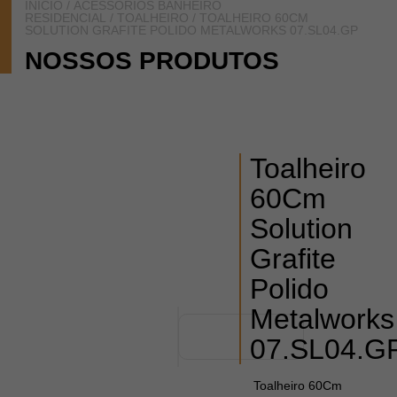
INÍCIO
/
ACESSÓRIOS BANHEIRO
RESIDENCIAL
/
TOALHEIRO
/ TOALHEIRO 60CM
SOLUTION GRAFITE POLIDO METALWORKS 07.SL04.GP
NOSSOS PRODUTOS
Toalheiro
60Cm
Solution
Grafite
Polido
Metalworks
07.SL04.G
Toalheiro 60Cm