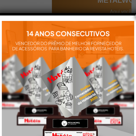
METALWO
Aqui você
encontra tudo
para a
instalação e
utilização de
nossos
produtos:
manuais,
vídeos,
catálogos e
tudo mais que
precisa.
VEJA
TAMBÉM