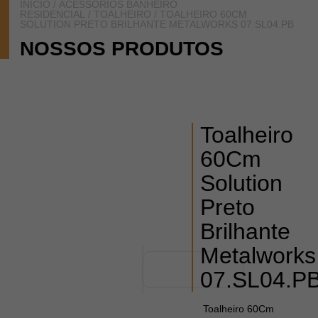
INÍCIO
/
ACESSÓRIOS BANHEIRO
RESIDENCIAL
/
TOALHEIRO
/ TOALHEIRO 60CM
SOLUTION PRETO BRILHANTE METALWORKS 07.SL04.PB
NOSSOS PRODUTOS
Toalheiro
60Cm
Solution
Preto
Brilhante
Metalworks
07.SL04.P
Toalheiro 60Cm