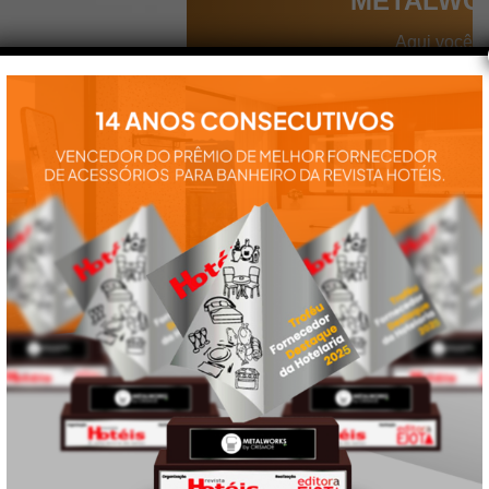
METALWO
Aqui você
encontra tudo
para a
instalação e
utilização de
nossos
produtos:
manuais,
vídeos,
catálogos e
tudo mais que
precisa.
VEJA
TAMBÉM