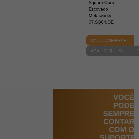
Square Ouro
Escovado
Metalworks
07.SQ04.OE
ONDE COMPRAR
ACABAMENTOS
DIMENSIONAIS
SKETCH
VOCÊ
PODE
SEMPRE
CONTAR
COM O
SUPORTE