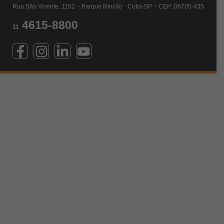
Rua São Vicente, 1152 – Parque Rincão Cotia-SP – CEP: 06705-435
4615-8800
11