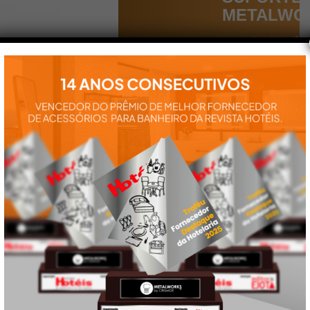
METALWO
Aqui você
encontra tudo
para a
instalação e
utilização de
nossos
produtos:
manuais,
vídeos,
catálogos e
tudo mais que
precisa.
VEJA
TAMBÉM