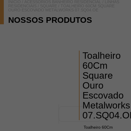
INÍCIO
/
ACESSÓRIOS BANHEIRO RESIDENCIAL
/
LINHAS
RESIDENCIAIS
/
SQUARE
/ TOALHEIRO 60CM SQUARE
OURO ESCOVADO METALWORKS 07.SQ04.OE
NOSSOS PRODUTOS
Toalheiro
60Cm
Square
Ouro
Escovado
Metalworks
07.SQ04.O
Toalheiro 60Cm