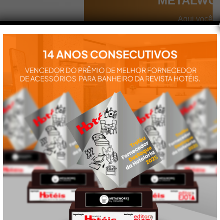
METALWO
Aqui você
encontra tudo
para a
instalação e
utilização de
nossos
produtos:
manuais,
vídeos,
catálogos e
tudo mais que
precisa.
VEJA
TAMBÉM