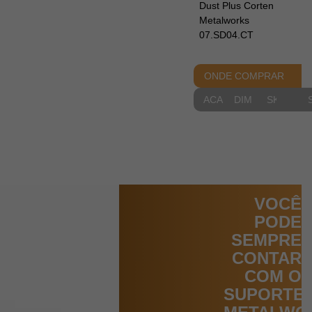
Dust Plus Corten
Metalworks
07.SD04.CT
ONDE COMPRAR
ACABAMENTOS
DIMENSIONAIS
SKETCH
VOCÊ
PODE
SEMPRE
CONTAR
COM O
SUPORTE