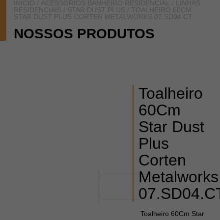
INÍCIO
/
ACESSÓRIOS BANHEIRO RESIDENCIAL
/
LINHAS
RESIDENCIAIS
/
STAR DUST PLUS
/ TOALHEIRO 60CM
STAR DUST PLUS CORTEN METALWORKS 07.SD04.CT
NOSSOS PRODUTOS
Toalheiro
60Cm
Star Dust
Plus
Corten
Metalworks
07.SD04.C
Toalheiro 60Cm Star