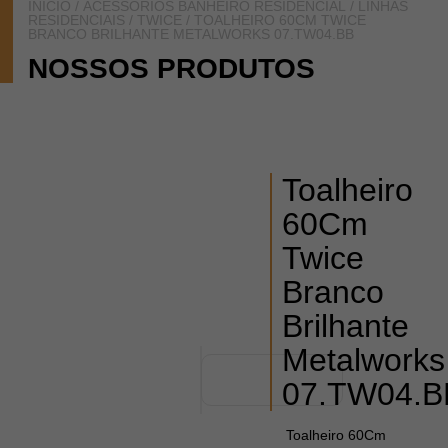
INÍCIO
/
ACESSÓRIOS BANHEIRO RESIDENCIAL
/
LINHAS
RESIDENCIAIS
/
TWICE
/ TOALHEIRO 60CM TWICE
BRANCO BRILHANTE METALWORKS 07.TW04.BB
NOSSOS PRODUTOS
Toalheiro
60Cm
Twice
Branco
Brilhante
Metalworks
07.TW04.B
Toalheiro 60Cm