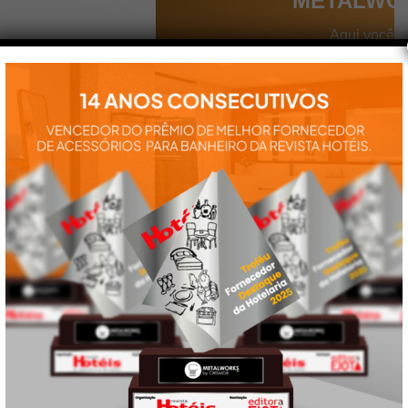
METALWO
Aqui você
encontra tudo
para a
instalação e
utilização de
nossos
produtos:
manuais,
vídeos,
catálogos e
tudo mais que
precisa.
VEJA
TAMBÉM