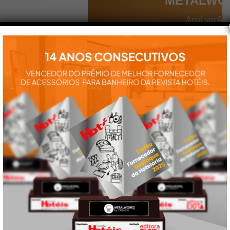
METALWO
Aqui você
encontra tudo
para a
instalação e
utilização de
nossos
produtos:
manuais,
vídeos,
catálogos e
tudo mais que
precisa.
VEJA
TAMBÉM