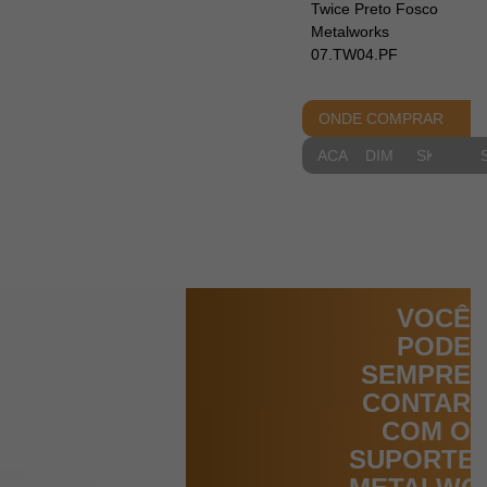
Twice Preto Fosco
Metalworks
07.TW04.PF
ONDE COMPRAR
ACABAMENTOS
DIMENSIONAIS
SKETCH
VOCÊ
PODE
SEMPRE
CONTAR
COM O
SUPORTE