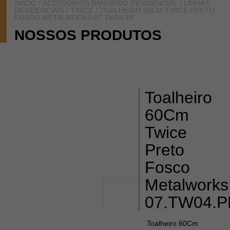
INÍCIO
/
ACESSÓRIOS BANHEIRO RESIDENCIAL
/
LINHAS
RESIDENCIAIS
/
TWICE
/ TOALHEIRO 60CM TWICE PRETO
FOSCO METALWORKS 07.TW04.PF
NOSSOS PRODUTOS
Toalheiro
60Cm
Twice
Preto
Fosco
Metalworks
07.TW04.P
Toalheiro 60Cm