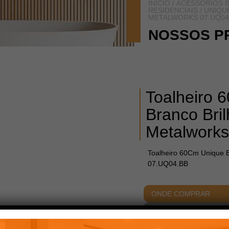
INÍCIO
/
ACESSÓRIOS B
RESIDENCIAIS
/
UNIQU
METALWORKS 07.UQ04
NOSSOS P
Toalheiro 
Branco Bri
Metalwork
Toalheiro 60Cm Unique B
07.UQ04.BB
ONDE COMPRAR
ACABAMENTOS
DIME