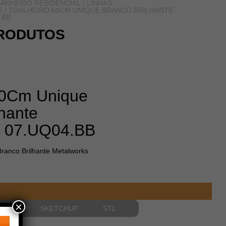
ANHEIRO RESIDENCIAL
/
LINHAS
E
/ TOALHEIRO 60CM UNIQUE BRANCO BRILHANTE
.BB
RODUTOS
60Cm Unique
lhante
s 07.UQ04.BB
ranco Brilhante Metalworks
×
NSIONAIS
SKETCHUP
STL