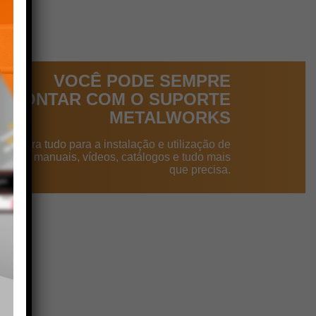
VOCÊ PODE SEMPRE
CONTAR COM O SUPORTE
METALWORKS
ncontra tudo para a instalação e utilização de
dutos: manuais, vídeos, catálogos e tudo mais
que precisa.