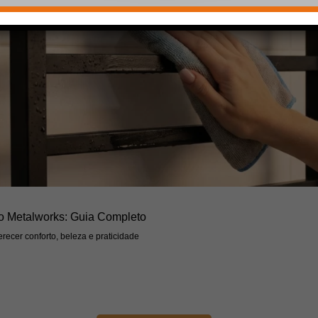
o Metalworks: Guia Completo
recer conforto, beleza e praticidade