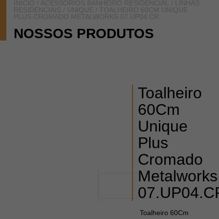
INÍCIO
/
ACESSÓRIOS BANHEIRO RESIDENCIAL
/
LINHAS
RESIDENCIAIS
/
UNIQUE
/ TOALHEIRO 60CM UNIQUE
PLUS CROMADO METALWORKS 07.UP04.CR
NOSSOS PRODUTOS
Toalheiro
60Cm
Unique
Plus
Cromado
Metalworks
07.UP04.C
Toalheiro 60Cm