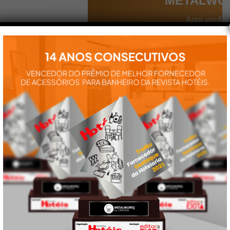
METALWO
Aqui você
encontra tudo
para a
instalação e
utilização de
nossos
produtos:
manuais,
vídeos,
catálogos e
tudo mais que
precisa.
VEJA
TAMBÉM